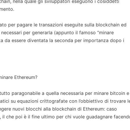
ain, nella quale gli sviluppatori eseguono i cosiddetti
amento.
zato per pagare le transazioni eseguite sulla blockchain ed
o necessari per generarla (appunto il famoso “minare
ata da essere diventata la seconda per importanza dopo i
 minare Ethereum?
tutto paragonabile a quella necessaria per minare bitcoin e
atici su equazioni crittografate con l’obbiettivo di trovare l
ungere nuovi blocchi alla blockchain di Ethereum: caso
il che poi è il fine ultimo per chi vuole guadagnare facend