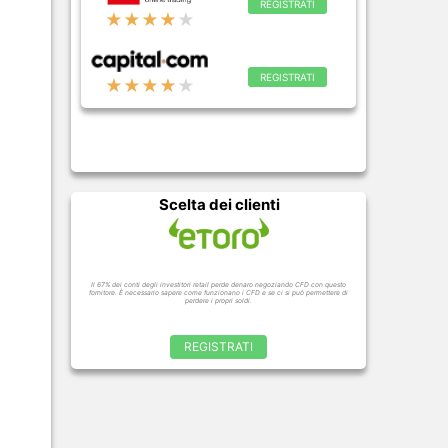
REGISTRATI
★★★★
★
REGISTRATI
★★★★
★
Scelta dei clienti
Il 67% dei conti degli investitori retail perde denaro negoziando CFD con questo
fornitore. È necessario sapere come funzionano i CFD e se ci si può permettere di
perdere i propri soldi.
REGISTRATI