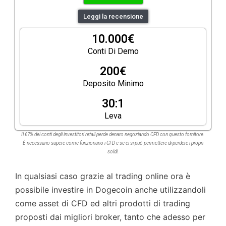
Leggi la recensione
10.000€
Conti Di Demo
200€
Deposito Minimo
30:1
Leva
Il 67% dei conti degli investitori retail perde denaro negoziando CFD con questo fornitore.
È necessario sapere come funzionano i CFD e se ci si può permettere di perdere i propri
soldi.
In qualsiasi caso grazie al trading online ora è
possibile investire in Dogecoin anche utilizzandoli
come asset di CFD ed altri prodotti di trading
proposti dai migliori broker, tanto che adesso per