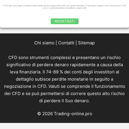
Il 67% dei conti degli investitori retail perde denaro negoziando CFD con questo fornitore. È necessario sapere come funzionano i CFD
e se ci si può permettere di perdere i propri soldi.
REGISTRATI
Chi siamo
|
Contatti
|
Sitemap
CFD sono strumenti complessi e presentano un rischio
significativo di perdere denaro rapidamente a causa della
leva finanziaria. Il 74-89 % dei conti degli investitori al
dettaglio subisce perdite monetarie in seguito a
negoziazione in CFD. Valuti se comprende il funzionamento
dei CFD e se può permettersi di correre questo alto rischio
di perdere il Suo denaro.
© 2026 Trading-online.pro