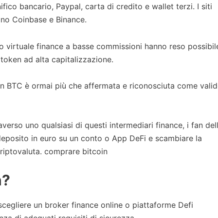
ico bancario, Paypal, carta di credito e wallet terzi. I siti
ono Coinbase e Binance.
virtuale finance a basse commissioni hanno reso possibil
i token ad alta capitalizzazione.
in BTC è ormai più che affermata e riconosciuta come vali
averso uno qualsiasi di questi intermediari finance, i fan del
deposito in euro su un conto o App DeFi e scambiare la
criptovaluta. comprare bitcoin
n?
scegliere un broker finance online o piattaforme Defi