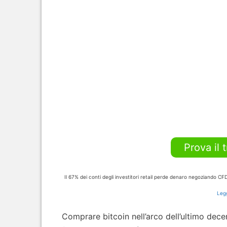
Prova il 
Il 67% dei conti degli investitori retail perde denaro negoziando C
Legg
Comprare bitcoin nell’arco dell’ultimo dece