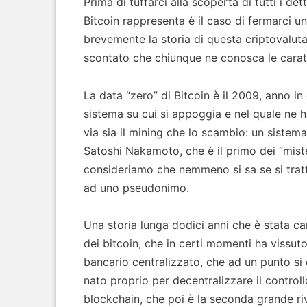
Prima di tuffarci alla scoperta di tutti i de
Bitcoin rappresenta è il caso di fermarci un
brevemente la storia di questa criptovalut
scontato che chiunque ne conosca le caratt
La data “zero” di Bitcoin è il 2009, anno in 
sistema su cui si appoggia e nel quale ne h
via sia il mining che lo scambio: un sistem
Satoshi Nakamoto, che è il primo dei “miste
consideriamo che nemmeno si sa se si tratt
ad uno pseudonimo.
Una storia lunga dodici anni che è stata car
dei bitcoin, che in certi momenti ha vissuto
bancario centralizzato, che ad un punto si
nato proprio per decentralizzare il controll
blockchain, che poi è la seconda grande riv