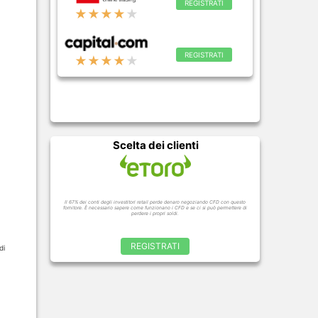
REGISTRATI
★★★★
★
REGISTRATI
★★★★
★
Scelta dei clienti
Il 67% dei conti degli investitori retail perde denaro negoziando CFD con questo
fornitore. È necessario sapere come funzionano i CFD e se ci si può permettere di
perdere i propri soldi.
REGISTRATI
di