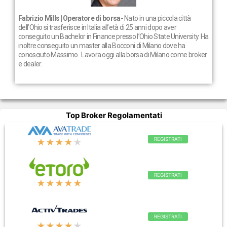
Fabrizio Mills | Operatore di borsa-
N
ato in una piccola città
dell’Ohio si trasferisce in Italia all’età di 25 anni dopo aver
conseguito un Bachelor in Finance presso l’Ohio State University. Ha
inoltre conseguito un master alla Bocconi di Milano dove ha
conosciuto Massimo. Lavora oggi alla borsa di Milano come broker
e dealer.
Top Broker Regolamentati
REGISTRATI
★★★★
★
REGISTRATI
★★★★★
REGISTRATI
★★★★
★