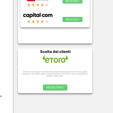
REGISTRATI
★★★★
★
REGISTRATI
★★★★
★
Scelta dei clienti
Il 67% dei conti degli investitori retail perde denaro negoziando CFD con questo
fornitore. È necessario sapere come funzionano i CFD e se ci si può permettere di
perdere i propri soldi.
REGISTRATI
di