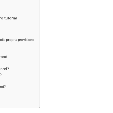
o tutorial
ella propria previsione
orand
tarci?
?
and?