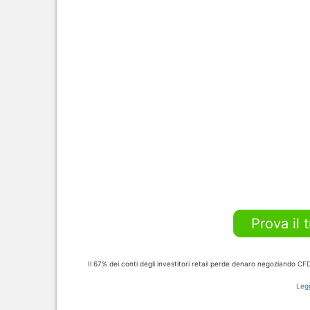
Prova il 
Il 67% dei conti degli investitori retail perde denaro negoziando C
Legg