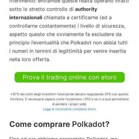
riferimento: entrambe queste realtà operano infatti
sotto lo stretto controllo di
authority
internazionali
chiamate a certificarne (ed a
controllarne costantemente) i livello di sicurezza,
aspetto questo che ovviamente fa escludere da
principio l’eventualità che Polkadot non abbia tutti
i numeri in termini di legittimità per venire inserita
nella loro offerta.
Prova il trading online con etoro
Il 67% dei conti degli investitori retail perde denaro negoziando CFD con questo
fornitore. È necessario sapere come funzionano i CFD e se ci si può permettere
di perdere i propri soldi.
Leggi la recensione completa etoro
.
Come comprare
Polkadot
?
Fino ad ora abbiamo presentato Polkadot, ma