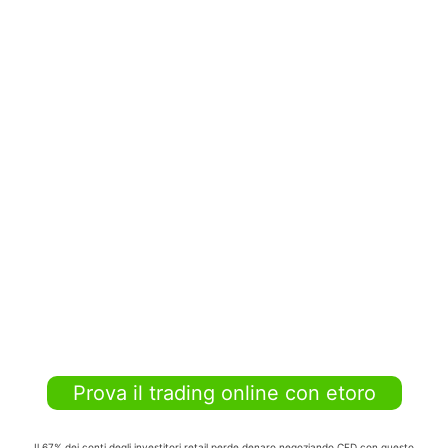
Prova il trading online con etoro
Il 67% dei conti degli investitori retail perde denaro negoziando CFD con questo