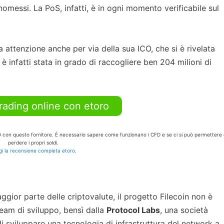
nomessi. La PoS, infatti, è in ogni momento verificabile sul
ta attenzione anche per via della sua ICO, che si è rivelata
 è infatti stata in grado di raccogliere ben 204 milioni di
trading online con etoro
FD con questo fornitore. È necessario sapere come funzionano i CFD e se ci si può permettere 
perdere i propri soldi.
i la recensione completa etoro
.
gior parte delle criptovalute, il progetto Filecoin non è
eam di sviluppo, bensì dalla
Protocol Labs
, una società
i sviluppare una tecnologia di infrastruttura del network a