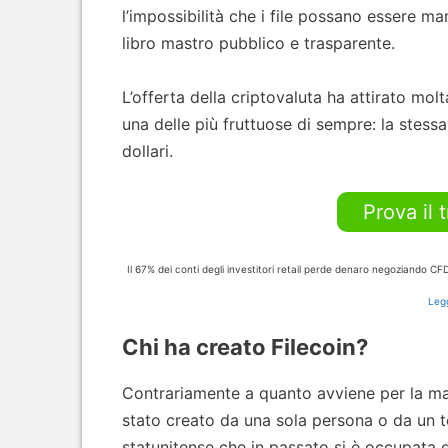
l’impossibilità che i file possano essere ma
libro mastro pubblico e trasparente.
L’offerta della criptovaluta ha attirato mol
una delle più fruttuose di sempre: la stessa
dollari.
Prova il 
Il 67% dei conti degli investitori retail perde denaro negoziando C
Legg
Chi ha creato Filecoin?
Contrariamente a quanto avviene per la mag
stato creato da una sola persona o da un t
statunitense che in passato si è occupata d