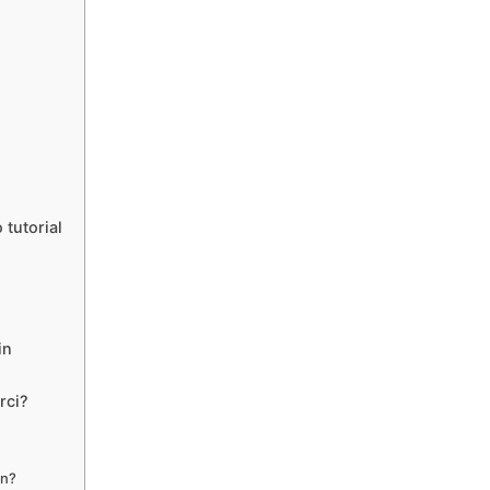
 tutorial
oin
rci?
in?