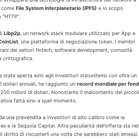
ta come
File System Interplanetario (IPFS)
e lo scopo
le “HTTP”.
di
Libp2p
, un network stack modulare utilizzato per App e
CoinList
, una piattaforma di negoziazione token. I membri
erani dei settori fintech, software development, comunità
 crittografica.
 stata aperta solo agli investitori statunitensi con oltre un
0 dollari annuali, ha raggiunto un
record mondiale per fond
i 250 milioni di dollari. Nonostante il malcontento dei piccol
nerativa fatta sino a quel momento.
da una prevendita a investitori di alto calibro come la
e la Sequoia Capital. Altra peculiarità dell’offerta sta nel
l diritto di riscuoterli una volta che sarebbero stati emessi.