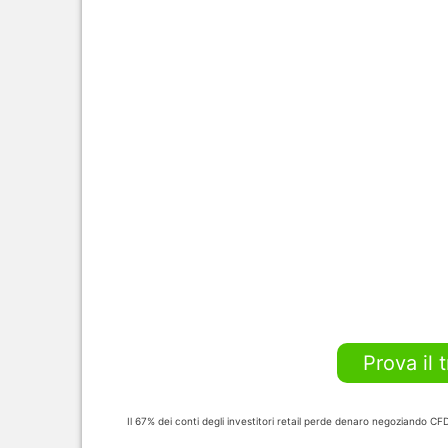
Prova il 
Il 67% dei conti degli investitori retail perde denaro negoziando C