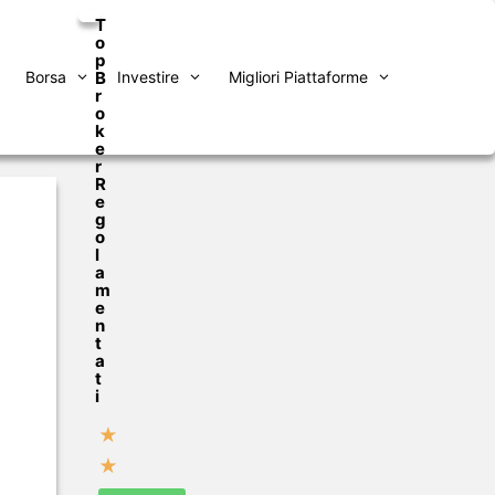
T
o
p
Borsa
B
Investire
Migliori Piattaforme
r
o
k
e
r
R
e
g
o
l
a
m
e
n
t
a
t
i
★
★