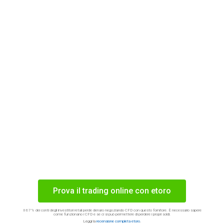
Prova il trading online con etoro
Il 67% dei conti degli investitori retail perde denaro negoziando CFD con questo fornitore. È necessario sapere
come funzionano i CFD e se ci si può permettere di perdere i propri soldi.
Leggi la
recensione completa etoro
.