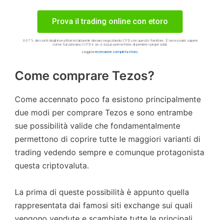
Prova il trading online con etoro
Il 67% dei conti degli investitori retail perde denaro negoziando CFD con questo fornitore. È necessario sapere
come funzionano i CFD e se ci si può permettere di perdere i propri soldi.
Leggi la
recensione completa etoro
.
Come comprare Tezos?
Come accennato poco fa esistono principalmente
due modi per comprare Tezos e sono entrambe
sue possibilità valide che fondamentalmente
permettono di coprire tutte le maggiori varianti di
trading vedendo sempre e comunque protagonista
questa criptovaluta.
La prima di queste possibilità è appunto quella
rappresentata dai famosi siti exchange sui quali
vengono vendute e scambiate tutte le principali