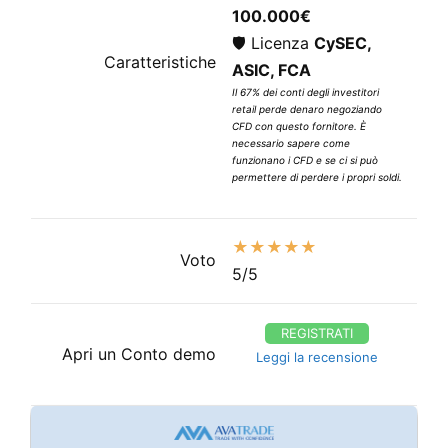
100.000€
🛡️ Licenza
CySEC,
Caratteristiche
ASIC, FCA
Il 67% dei conti degli investitori
retail perde denaro negoziando
CFD con questo fornitore. È
necessario sapere come
funzionano i CFD e se ci si può
permettere di perdere i propri soldi.
★★★★★
Voto
5/5
REGISTRATI
Apri un Conto demo
Leggi la recensione