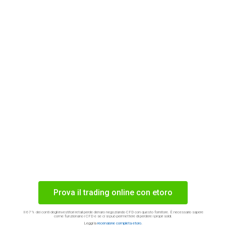
Prova il trading online con etoro
Il 67% dei conti degli investitori retail perde denaro negoziando CFD con questo fornitore. È necessario sapere
come funzionano i CFD e se ci si può permettere di perdere i propri soldi.
Leggi la
recensione completa etoro
.