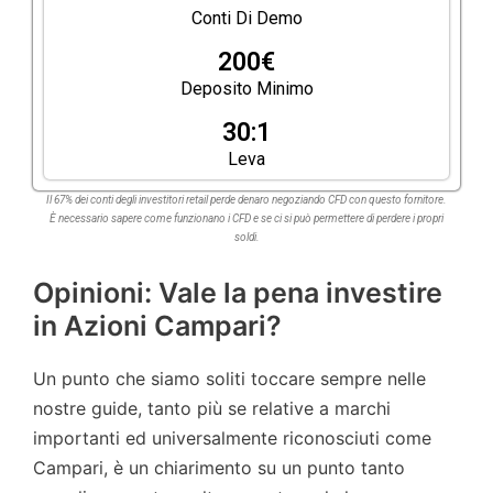
Conti Di Demo
200€
Deposito Minimo
30:1
Leva
Il 67% dei conti degli investitori retail perde denaro negoziando CFD con questo fornitore.
È necessario sapere come funzionano i CFD e se ci si può permettere di perdere i propri
soldi.
Opinioni: Vale la pena investire
in Azioni Campari?
Un punto che siamo soliti toccare sempre nelle
nostre guide, tanto più se relative a marchi
importanti ed universalmente riconosciuti come
Campari, è un chiarimento su un punto tanto