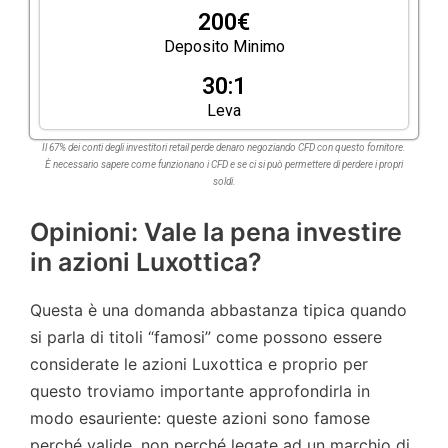
200€
Deposito Minimo
30:1
Leva
Il 67% dei conti degli investitori retail perde denaro negoziando CFD con questo fornitore.
È necessario sapere come funzionano i CFD e se ci si può permettere di perdere i propri
soldi.
Opinioni: Vale la pena investire
in azioni Luxottica?
Questa è una domanda abbastanza tipica quando
si parla di titoli “famosi” come possono essere
considerate le azioni Luxottica e proprio per
questo troviamo importante approfondirla in
modo esauriente: queste azioni sono famose
perché valide, non perché legate ad un marchio di