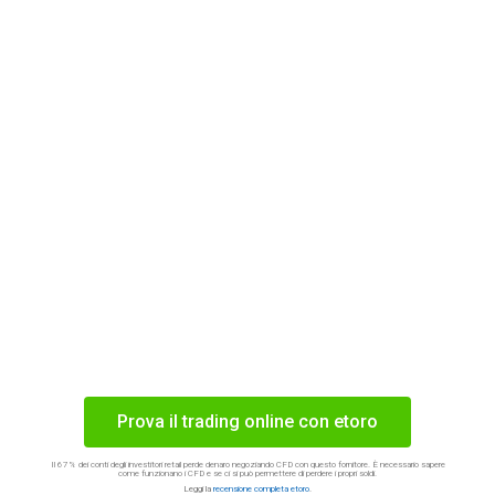
Prova il trading online con etoro
Il 67% dei conti degli investitori retail perde denaro negoziando CFD con questo fornitore. È necessario sapere
come funzionano i CFD e se ci si può permettere di perdere i propri soldi.
Leggi la
recensione completa etoro
.