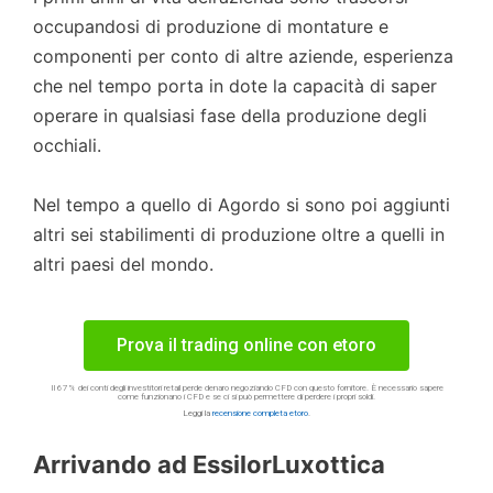
occupandosi di produzione di montature e
componenti per conto di altre aziende, esperienza
che nel tempo porta in dote la capacità di saper
operare in qualsiasi fase della produzione degli
occhiali.
Nel tempo a quello di Agordo si sono poi aggiunti
altri sei stabilimenti di produzione oltre a quelli in
altri paesi del mondo.
Prova il trading online con etoro
Il 67% dei conti degli investitori retail perde denaro negoziando CFD con questo fornitore. È necessario sapere
come funzionano i CFD e se ci si può permettere di perdere i propri soldi.
Leggi la
recensione completa etoro
.
Arrivando ad EssilorLuxottica