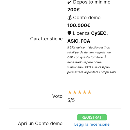
✔️ Deposito minimo
200€
💰 Conto demo
100.000€
🛡️ Licenza
CySEC,
Caratteristiche
ASIC, FCA
Il 67% dei conti degli investitori
retail perde denaro negoziando
CFD con questo fornitore. È
necessario sapere come
funzionano i CFD e se ci si può
permettere di perdere i propri soldi.
★★★★★
Voto
5/5
REGISTRATI
Apri un Conto demo
Leggi la recensione