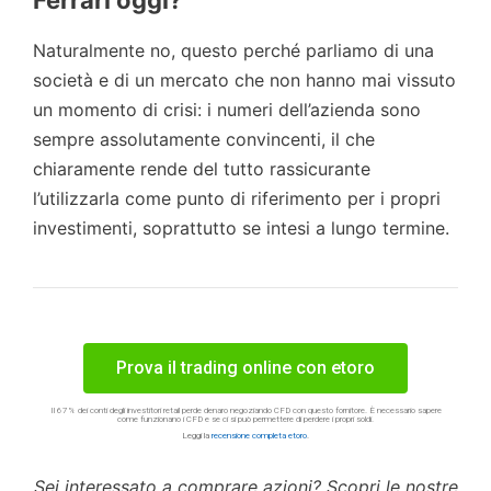
Naturalmente no, questo perché parliamo di una
società e di un mercato che non hanno mai vissuto
un momento di crisi: i numeri dell’azienda sono
sempre assolutamente convincenti, il che
chiaramente rende del tutto rassicurante
l’utilizzarla come punto di riferimento per i propri
investimenti, soprattutto se intesi a lungo termine.
Prova il trading online con etoro
Il 67% dei conti degli investitori retail perde denaro negoziando CFD con questo fornitore. È necessario sapere
come funzionano i CFD e se ci si può permettere di perdere i propri soldi.
Leggi la
recensione completa etoro
.
Sei interessato a comprare azioni? Scopri le nostre